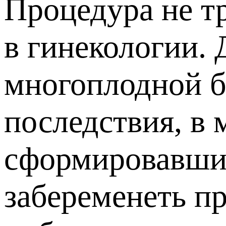
Процедура не т
в гинекологии. 
многоплодной б
последствия, в 
сформировавших
забеременеть п