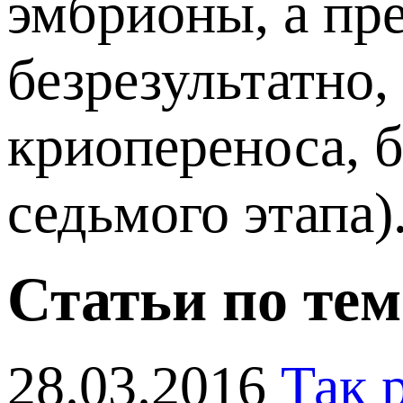
эмбрионы, а пр
безрезультатно
криопереноса, б
седьмого этапа)
Статьи по тем
28.03.2016
Так 